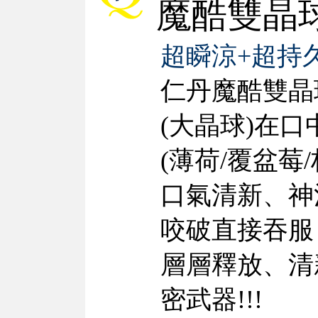
魔酷雙晶
超瞬涼+超持
仁丹魔酷雙晶
(大晶球)在
(薄荷/覆盆莓
口氣清新、神
咬破直接吞服
層層釋放、清
密武器!!!